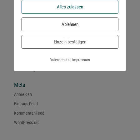
Alles zulassen
Neueste Kommentare
Ablehnen
Archiv
Einzeln bestätigen
Kategorien
|
Datenschutz
Impressum
Keine Kategorien
Meta
Anmelden
Eintrags-Feed
Kommentar-Feed
WordPress.org