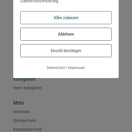
Datenschutzerklärung.
Du musst
angemeldet
sein, um einen Kommentar abzugeben.
Alles zulassen
Ablehnen
Neueste Kommentare
Einzeln bestätigen
Archiv
|
Datenschutz
Impressum
Kategorien
Keine Kategorien
Meta
Anmelden
Eintrags-Feed
Kommentar-Feed