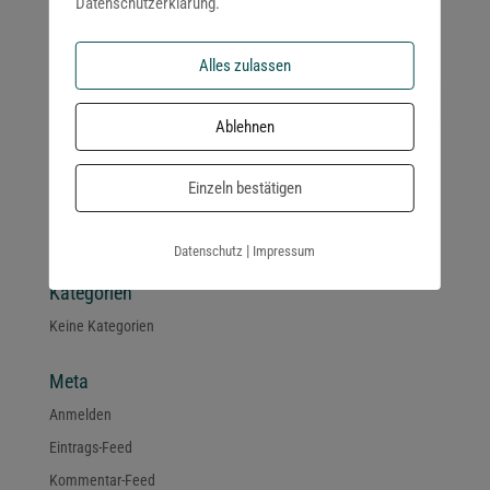
Datenschutzerklärung.
Du musst
angemeldet
sein, um einen Kommentar abzugeben.
Alles zulassen
Ablehnen
Neueste Kommentare
Einzeln bestätigen
Archiv
|
Datenschutz
Impressum
Kategorien
Keine Kategorien
Meta
Anmelden
Eintrags-Feed
Kommentar-Feed